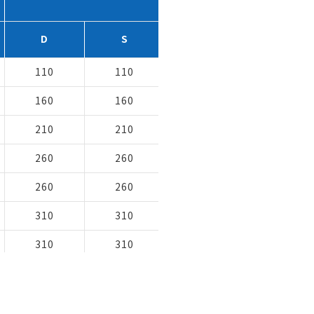
主要寸法 (mm)
D
S
A × (B)
H
110
110
90x(110)
250
160
160
130x(160)
300
210
210
160x(210)
350
260
260
200x(260)
400
260
260
200x(260)
400
310
310
250x(310)
450
310
310
250x(310)
450
350
350
300x(350)
500
350
350
300x(350)
500