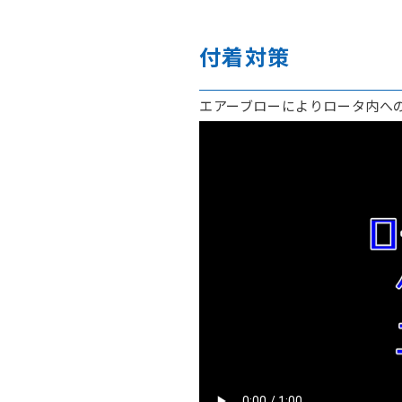
RV□-400-□□2
付着対策
RV□-400-□□3
エアーブローによりロータ内へ