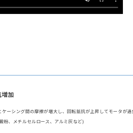
抗増加
とケーシング間の摩擦が増大し、回転抵抗が上昇してモータが過
澱粉、メチルセルロース、アルミ灰など)