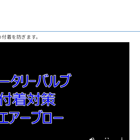
40.0
30
51.1
1.5
40.0
30
51.1
2.2
の付着を防ぎます。